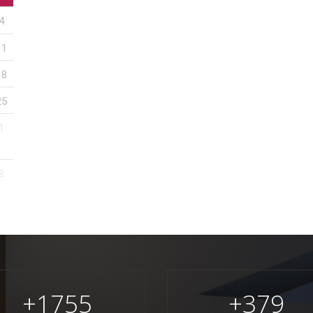
4
11
18
25
1
8
+
1755
+
379