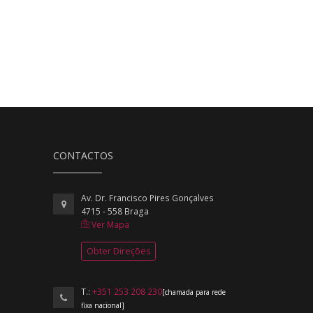
CONTACTOS
Av. Dr. Francisco Pires Gonçalves
4715 - 558 Braga
Ver Mapa
Obter Direções
T.:
+351 253 208 230
[chamada para rede
fixa nacional]