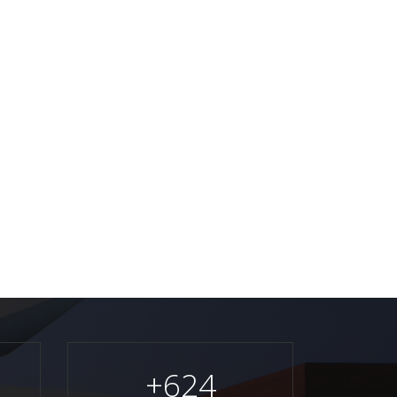
+
624