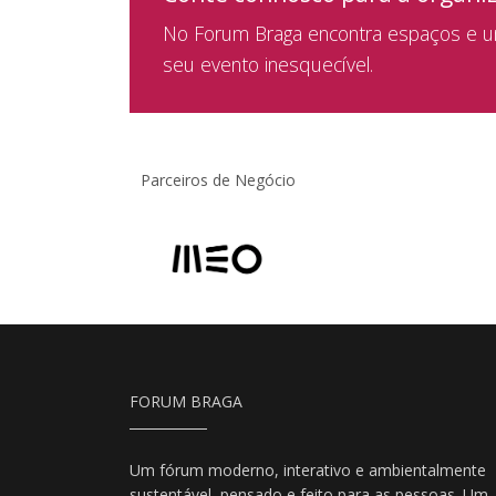
No Forum Braga encontra espaços e um
seu evento inesquecível.
Parceiros de Negócio
FORUM BRAGA
Um fórum moderno, interativo e ambientalmente
sustentável, pensado e feito para as pessoas. Um