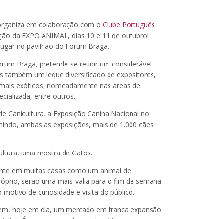
 organiza em colaboração com o
Clube Português
dição da EXPO ANIMAL, dias 10 e 11 de outubro!
lugar no pavilhão do Forum Braga.
orum Braga, pretende-se reunir um considerável
s também um leque diversificado de expositores,
 animais exóticos, nomeadamente nas áreas de
cializada, entre outros.
de Canicultura, a Exposição Canina Nacional no
nindo, ambas as exposições, mais de 1.000 cães
cultura, uma mostra de Gatos.
sente em muitas casas como um animal de
óprio, serão uma mais-valia para o fim de semana
otivo de curiosidade e visita do público.
uem, hoje em dia, um mercado em franca expansão