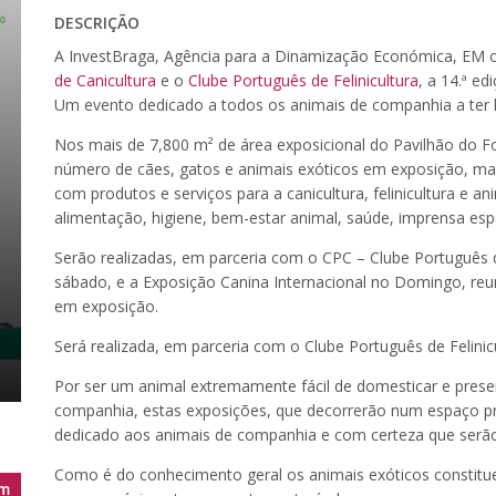
DESCRIÇÃO
A InvestBraga, Agência para a Dinamização Económica, EM
de Canicultura
e o
Clube Português de Felinicultura
, a 14.ª e
Um evento dedicado a todos os animais de companhia a ter 
Nos mais de 7,800 m² de área exposicional do Pavilhão do F
número de cães, gatos e animais exóticos em exposição, ma
com produtos e serviços para a canicultura, felinicultura e
alimentação, higiene, bem-estar animal, saúde, imprensa espe
Serão realizadas, em parceria com o CPC – Clube Português 
sábado, e a Exposição Canina Internacional no Domingo, reu
em exposição.
Será realizada, em parceria com o Clube Português de Felini
Por ser um animal extremamente fácil de domesticar e pre
companhia, estas exposições, que decorrerão num espaço pr
dedicado aos animais de companhia e com certeza que serão m
Como é do conhecimento geral os animais exóticos constit
m