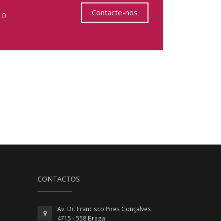
Contacte-nos
 o
CONTACTOS
Av. Dr. Francisco Pires Gonçalves
4715 - 558 Braga