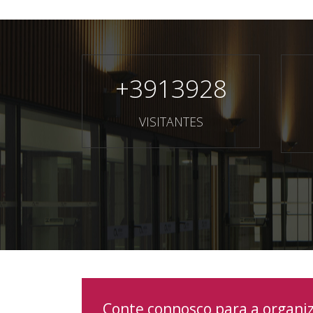
+
3913928
VISITANTES
Conte connosco para a organi