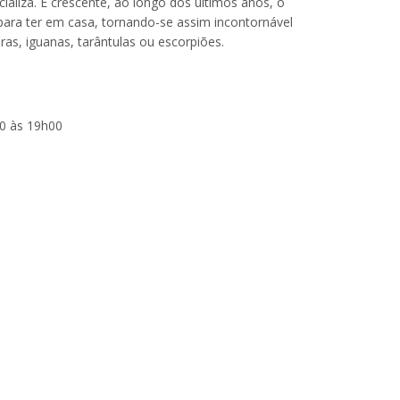
liza. É crescente, ao longo dos últimos anos, o
ara ter em casa, tornando-se assim incontornável
as, iguanas, tarântulas ou escorpiões.
00 às 19h00