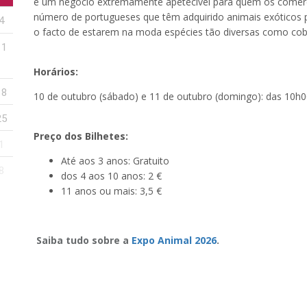
e um negócio extremamente apetecível para quem os comercia
número de portugueses que têm adquirido animais exóticos p
4
o facto de estarem na moda espécies tão diversas como cobr
11
Horários:
18
10 de outubro (sábado) e 11 de outubro (domingo): das 10h
25
Preço dos Bilhetes:
1
Até aos 3 anos: Gratuito
8
dos 4 aos 10 anos: 2 €
11 anos ou mais: 3,5 €
Saiba tudo sobre a
Expo Animal 2026
.