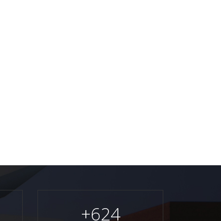
+
624