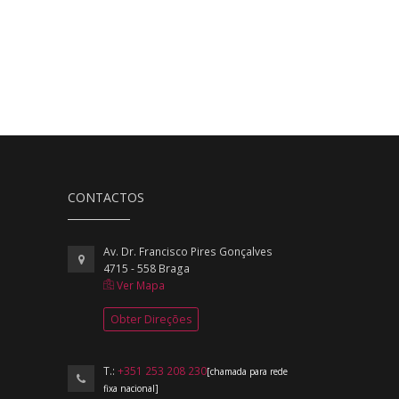
CONTACTOS
Av. Dr. Francisco Pires Gonçalves
4715 - 558 Braga
Ver Mapa
Obter Direções
T.:
+351 253 208 230
[chamada para rede
fixa nacional]