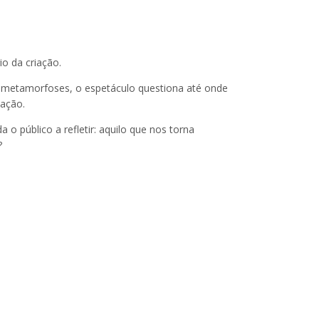
o da criação.
as metamorfoses, o espetáculo questiona até onde
tação.
a o público a refletir: aquilo que nos torna
?