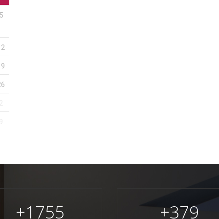
5
12
19
26
2
9
+
1755
+
379