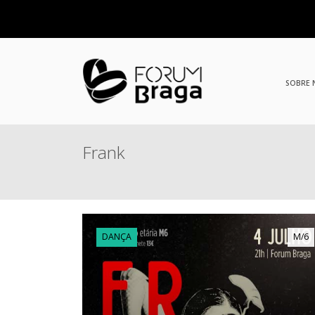
SOBRE
Frank
DANÇA
M/6