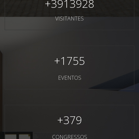
+
3913928
VISITANTES
+
1755
EVENTOS
+
379
CONGRESSOS