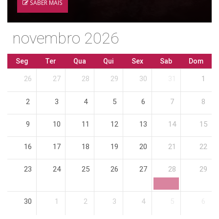
SABER MAIS
novembro 2026
Seg
Ter
Qua
Qui
Sex
Sab
Dom
26
27
28
29
30
31
1
2
3
4
5
6
7
8
9
10
11
12
13
14
15
16
17
18
19
20
21
22
23
24
25
26
27
28
29
30
1
2
3
4
5
6